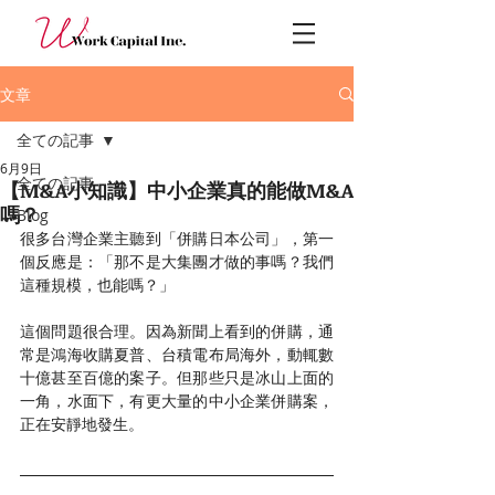
文章
全ての記事
6月9日
全ての記事
【M&A小知識】中小企業真的能做M&A
嗎？
Blog
很多台灣企業主聽到「併購日本公司」，第一
個反應是：「那不是大集團才做的事嗎？我們
這種規模，也能嗎？」
這個問題很合理。因為新聞上看到的併購，通
常是鴻海收購夏普、台積電布局海外，動輒數
十億甚至百億的案子。但那些只是冰山上面的
一角，水面下，有更大量的中小企業併購案，
正在安靜地發生。