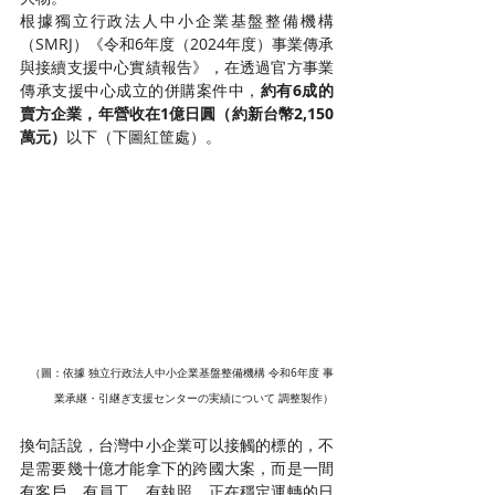
根據獨立行政法人中小企業基盤整備機構
（SMRJ）《令和6年度（2024年度）事業傳承
與接續支援中心實績報告》，在透過官方事業
傳承支援中心成立的併購案件中，
約有6成的
賣方企業，年營收在1億日圓（約新台幣2,150
萬元）
以下（下圖紅筐處）。
（圖：依據 独立行政法人中小企業基盤整備機構 令和6年度 事
業承継・引継ぎ支援センターの実績について 調整製作）
換句話說，台灣中小企業可以接觸的標的，不
是需要幾十億才能拿下的跨國大案，而是一間
有客戶、有員工、有執照、正在穩定運轉的日