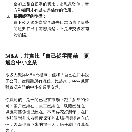
金加上整合初期的費用，財報夠乾淨，賣
方和顧問才有辦法評估你的信用。
長期經營的準備：
買下來之後怎麼管？誰去日本負責？這些
問題要在出手前想清楚，不是成交後才開
始煩惱。
M&A，其實比「自己從零開始」更
適合中小企業
很多人覺得M&A門檻高，但和「自己在日本設
子公司、從頭跑所有流程」比起來，M&A反而
對資源有限的中小企業更友善。
你買到的，是一間已經在市場上跑了多年的公
司：客戶已經在，員工已經在，執照已經在，
供應商關係也已經在。不需要花好幾年，在日
本那個對外來者極度保守的市場裡慢慢建立信
任，因為你買下來的那一天，信任就已經算進
去了。