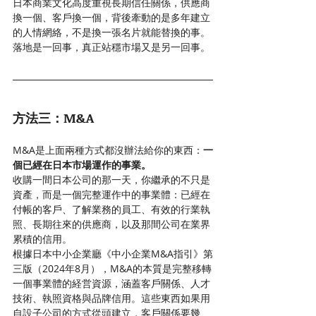
日本商業文化高度重視長期信任關係，供應商
換一個、客戶換一個，背後牽動的是多年建立
的人情網絡，不是換一張名片就能替換的事。
落地是一回事，真正站穩市場又是另一回事。
方法三：M&A
M&A是上面兩種方式都沒辦法給你的東西：
一
個已經在日本市場運作的事業。
收購一間日本公司的那一天，你繼承的不只是
資產，而是一個完整運作中的事業體：已經在
付帳的客戶、了解業務的員工、有效的行業執
照、長期往來的供應商，以及那間公司在業界
累積的信用。
根據日本中小企業廳《中小企業M&A指引》第
三版（2024年8月），M&A的本質是完整移轉
一個事業體的経営資源，涵蓋客戶關係、人才
技術、執照資格與品牌信用。這些東西如果用
自設子公司的方式從頭建立，客戶關係要幾