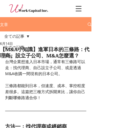
文章
全ての記事
6月14日
全ての記事
【M&A小知識】進軍日本的三條路：代
理商、設立子公司、M&A怎麼選？
Blog
台灣企業想進入日本市場，通常有三條路可以
走：找代理商、自己設立子公司、或是透過
M&A收購一間現有的日本公司。
三條路都能到日本，但速度、成本、掌控程度
差很多。這篇把三種方式拆開來比，讓你自己
判斷哪條路適合你！
方法一：找代理商或經銷商