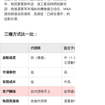
年、執照要重新申請、員工要花時間招募培
訓，然後還要等市場給你機會建立信任。M&A
讓你跳過這段過程，直接從「已經在運作」的
起點出發。
三種方式比一比：
代理商
設立子公司
啟動速度
快（幾週）
中（1-2個月登記，但市場建
立需數年）
市場掌控
低
高
前期成本
低
中高
客戶關係
在代理商手上
從零建立
執照與資格
依賴代理商
需重新申請