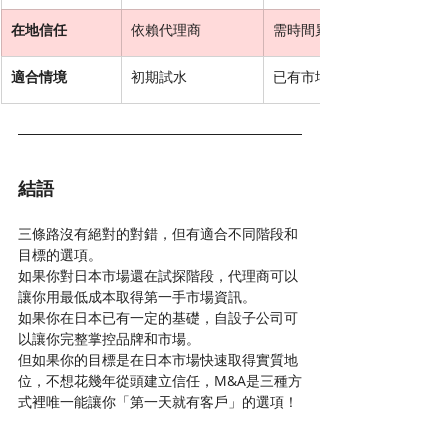
在地信任
依賴代理商
需時間累積
適合情境
初期試水
已有市場基礎
結語
三條路沒有絕對的對錯，但有適合不同階段和
目標的選項。
如果你對日本市場還在試探階段，代理商可以
讓你用最低成本取得第一手市場資訊。
如果你在日本已有一定的基礎，自設子公司可
以讓你完整掌控品牌和市場。
但如果你的目標是在日本市場快速取得實質地
位，不想花幾年從頭建立信任，M&A是三種方
式裡唯一能讓你「第一天就有客戶」的選項！