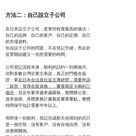
方法二：自己設立子公司
在日本設立子公司，是掌控程度最高的做法：
自己的品牌、自己的客戶、自己的定價、自己
的市場資料。
但自設子公司的問題，不在登記手續，而在於
從零開始建立一切所需要的時間。
公司登記流程本身，順利的話約一到兩個月。
但對多數台灣企業主來說，真正的門檻在簽
證：要
在日本合法居住並主導經營，需要申請
「経営・管理在留資格」，審查期至少兩到三
個月
，且近年要求越來越嚴格，實體辦公室、
資本規模、具體業務計畫都是審查重點，整體
時間保守估計需要半年以上。
而即使一切順利，登記完成那天你得到的仍只
是一個空殼：沒有客戶、沒有在地信用、沒有
供應商關係。