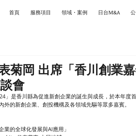
首頁
服務項目
領域・案例
日台M&A
公
表菊岡 出席「香川創業
座談會
024」是香川縣為促進新創企業的誕生與成長，於本年度
內外的新創企業、創投機構及各領域先驅等眾多嘉賓。
企業的全球化發展與AI應用」