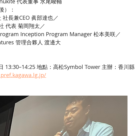
ukite 代表董事 水尾峻輔
後）：
社 社長兼CEO 眞部達也／
式會社 代表 菊岡翔太／
 Program Inception Program Manager 松本美咲／
entures 管理合夥人 渡邊大
 13:30–14:25 地點：高松Symbol Tower 主辦：香川縣 
.pref.kagawa.lg.jp/