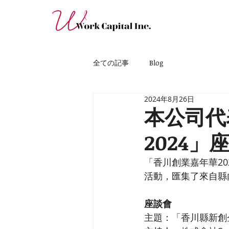
全ての記事
Blog
2024年8月26日
本公司代
2024」
「香川創業嘉年華2
活動，匯集了來自縣
座談會
主題：「香川縣新創