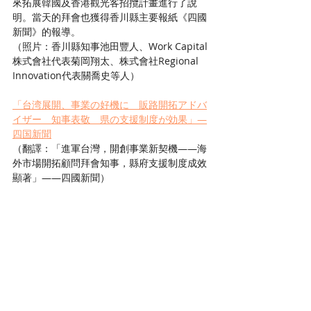
來拓展韓國及香港觀光客招攬計畫進行了說
明。當天的拜會也獲得香川縣主要報紙《四國
新聞》的報導。
（照片：香川縣知事池田豐人、Work Capital
株式會社代表菊岡翔太、株式會社Regional 
Innovation代表關喬史等人）
「台湾展開、事業の好機に　販路開拓アドバ
イザー　知事表敬　県の支援制度が効果」―
四国新聞
（翻譯：「進軍台灣，開創事業新契機——海
外市場開拓顧問拜會知事，縣府支援制度成效
顯著」——四國新聞）