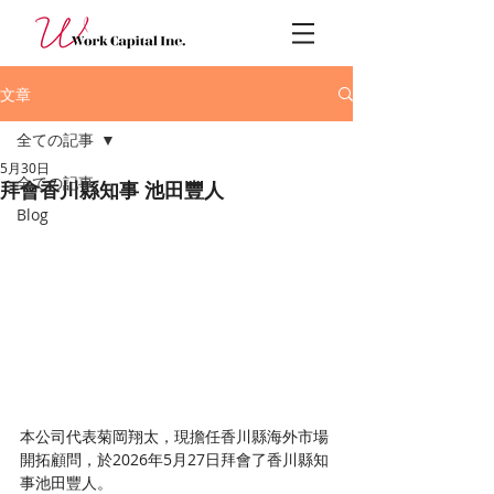
文章
全ての記事
5月30日
全ての記事
拜會香川縣知事 池田豐人
Blog
本公司代表菊岡翔太，現擔任香川縣海外市場
開拓顧問，於2026年5月27日拜會了香川縣知
事池田豐人。