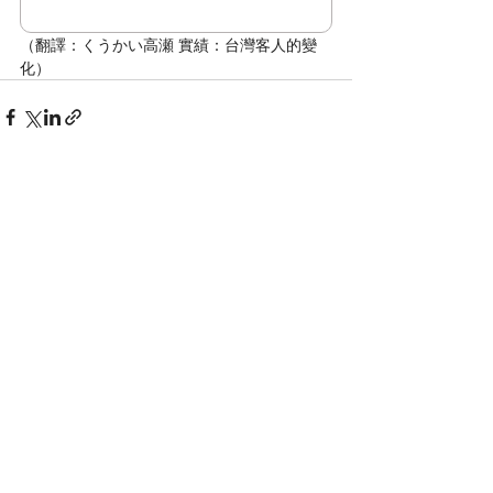
（翻譯：くうかい高瀬 實績：台灣客人的變
化）
最新文章
查看全部