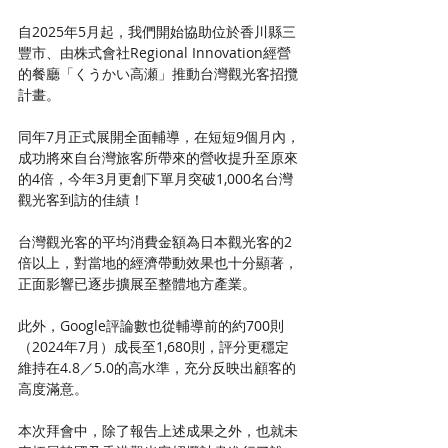
自2025年5月起，我們開始協助位於香川縣三
豐市、由株式會社Regional Innovation經營
的餐廳「くうかい高瀬」推動台灣觀光客招攬
計畫。
同年7月正式展開全面輔導，在短短9個月內，
成功將來自台灣旅客所帶來的營收提升至原來
的4倍，今年3月更創下單月突破1,000名台灣
觀光客到訪的佳績！
台灣觀光客的平均消費金額為日本觀光客的2
倍以上，對當地的經濟帶動效果也十分顯著，
正面影響已逐步擴展至整體地方產業。
此外，Google評論數也從輔導前的約700則
（2024年7月）成長至1,680則，評分更穩定
維持在4.8／5.0的高水準，充分反映出顧客的
高度滿意。
本次拜會中，除了報告上述成果之外，也就未