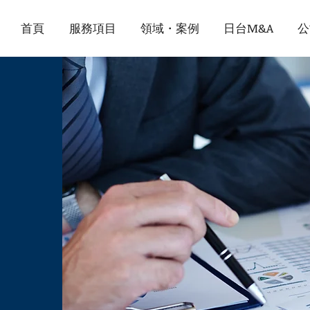
首頁
服務項目
領域・案例
日台M&A
公