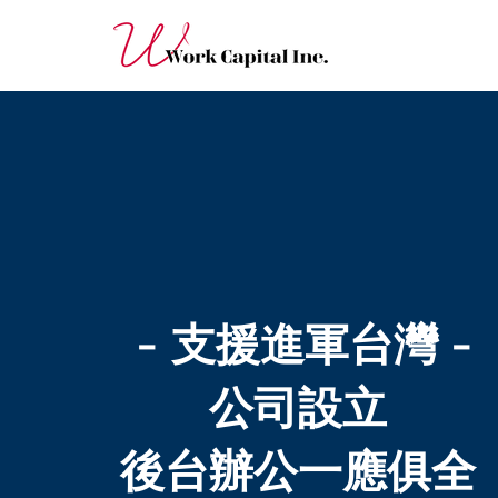
- 支援進軍台灣 -
公司設立
後台辦公一應俱全