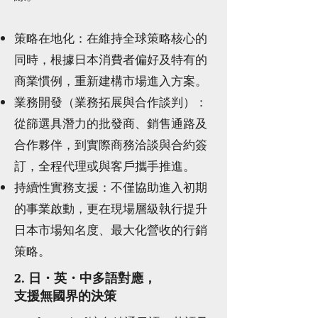
策略在地化：在維持全球策略核心的
同時，根據日本消費者偏好及特有的
商業慣例，重新建構市場進入方案。
業務開發（業務拓展與合作談判）：
從篩選具潛力的批發商、銷售通路及
合作夥伴，到實際商務洽談與合約簽
訂，全程代理或與客戶攜手推進。
持續性實務支援：不僅協助進入初期
的事業啟動，更在現場層級執行提升
日本市場知名度、最大化營收的行銷
策略。
2. 日・英・中多語對應，
支援無國界的決策