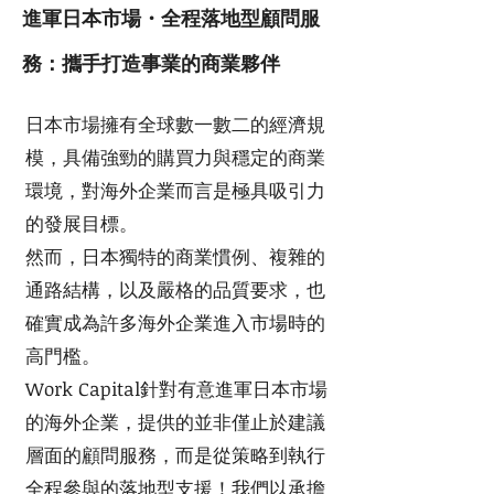
進軍日本市場・全程落地型顧問服
務：攜手打造事業的商業夥伴
日本市場擁有全球數一數二的經濟規
模，具備強勁的購買力與穩定的商業
環境，對海外企業而言是極具吸引力
的發展目標。
然而，日本獨特的商業慣例、複雜的
通路結構，以及嚴格的品質要求，也
確實成為許多海外企業進入市場時的
高門檻。
Work Capital針對有意進軍日本市場
的海外企業，提供的並非僅止於建議
層面的顧問服務，而是從策略到執行
全程參與的落地型支援！
我們以承擔