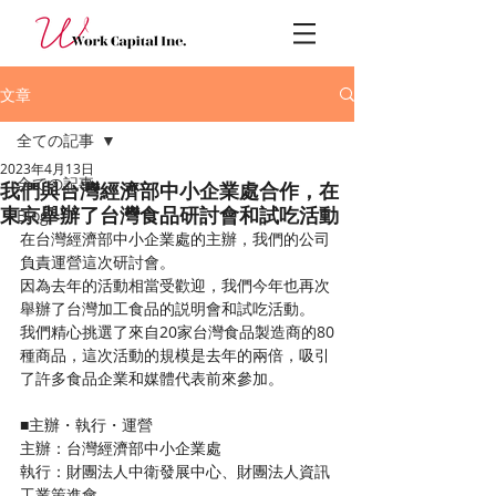
文章
全ての記事
2023年4月13日
全ての記事
我們與台灣經濟部中小企業處合作，在
東京舉辦了台灣食品研討會和試吃活動
Blog
在台灣經濟部中小企業處的主辦，我們的公司
負責運營這次研討會。
因為去年的活動相當受歡迎，我們今年也再次
舉辦了台灣加工食品的説明會和試吃活動。
我們精心挑選了來自20家台灣食品製造商的80
種商品，這次活動的規模是去年的兩倍，吸引
了許多食品企業和媒體代表前來參加。
■主辦・執行・運營 
主辦：台灣經濟部中小企業處 
執行：財團法人中衛發展中心、財團法人資訊
工業策進會 