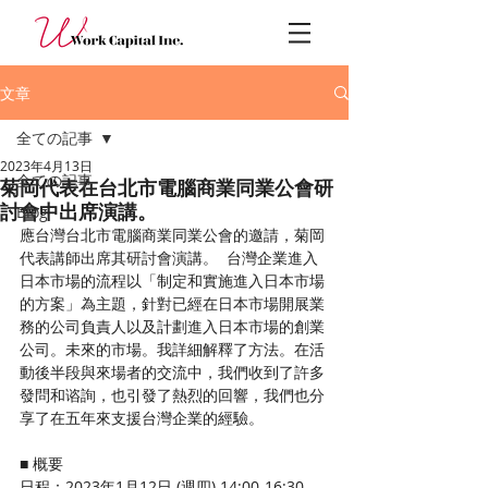
文章
全ての記事
2023年4月13日
全ての記事
菊岡代表在台北市電腦商業同業公會研
討會中出席演講。
Blog
應台灣台北市電腦商業同業公會的邀請，菊岡
代表講師出席其研討會演講。  台灣企業進入
日本市場的流程以「制定和實施進入日本市場
的方案」為主題，針對已經在日本市場開展業
務的公司負責人以及計劃進入日本市場的創業
公司。未來的市場。我詳細解釋了方法。在活
動後半段與來場者的交流中，我們收到了許多
發問和谘詢，也引發了熱烈的回響，我們也分
享了在五年來支援台灣企業的經驗。
■ 概要
日程：2023年1月12日 (週四) 14:00-16:30