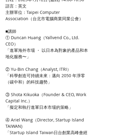
語言：英文
主辦單位：Taipei Computer 
Association（台北市電腦商業同業公會）
■講師  
① Duncan Huang（Yallvend Co., Ltd. 
CEO）  
「進軍海外市場 ・ 以日本為對象的產品和本
地化服務〜」
② Yu-Bin Chang（Analyst, ITRI）   
「科學創造可持續未來：邁向 2050 年淨零
（碳中和）的科技趨勢」
③ Shota Kikuoka（Founder & CEO, Work 
Capital Inc.）
「擬定和執行進軍日本市場的策略」
④ Ariel Wang（Director, Startup Island 
TAIWAN)
「Startup Island Taiwan日台創業高峰會經