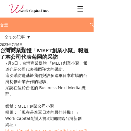
文章
全ての記事
2023年7月6日
全ての記事
台灣商業媒體「MEET創業小聚」報道
了本公司代表菊岡的采訪
Blog
7月6日，台灣商業媒體 「MEET創業小聚」報
道介紹公司代表菊岡翔太的采訪。
這次采訪是基於我們與許多進軍日本市場的台
灣初創企業合作的經驗。
采訪在位於台北的 Business Next Media 總
部。
媒體：MEET 創業公司小聚
標題：「現在是進軍日本的最佳時機！ 」
Work Capital創辦人提3大關鍵給台灣新創
網址： 
https://meet.bnext.com.tw/articles/view/5