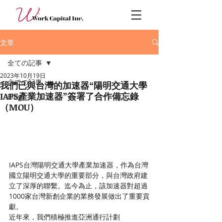
文章
全ての記事
2023年10月19日
全ての記事
我們已與台灣的加速器“陽明交通大學
IAPS產業加速器”簽署了合作備忘錄
Blog
（MOU）
IAPS台灣陽明交通大學產業加速器，作為台灣
國立陽明交通大學的重要部分，與台灣政府建
立了深厚的聯繫。迄今為止，該加速器對超過
1000家台灣新創企業的業務發展做出了重要貢
獻。
近年來，我們積極推進亞洲通行計劃