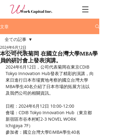
文章
全ての記事
2024年6月12日
全ての記事
本公司代表菊岡 在國立台灣大學MBA學
員的研討會上發表演講。
Blog
2024年6月12日，公司代表菊岡在東京CDIB 
Tokyo Innovation Hub發表了精彩的演講，向
來日進行日本市場實地考察的國立台灣大學
MBA學生40名介紹了日本市場的拓展方法以
及我們公司的相關資訊。
日程：2024年6月12日 10:00-12:00
會場：CDIB Tokyo Innovation Hub（東京都
新宿區市谷本村町2-3 NOVEL WORK 
Ichigaya 7F）
參加者：國立台灣大學EiMBA學生40名