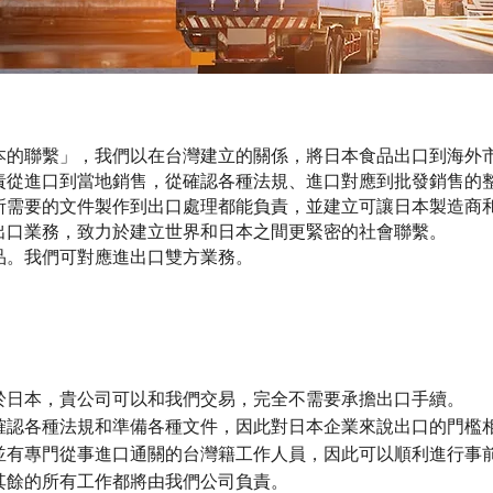
本的聯繫」，我們以在台灣建立的關係，將日本食品出口到海外
責從進口到當地銷售，從確認各種法規、進口對應到批發銷售的
所需要的文件製作到出口處理都能負責，並建立可讓日本製造商
出口業務，致力於建立世界和日本之間更緊密的社會聯繫。
品。我們可對應進出口雙方業務。
於日本，貴公司可以和我們交易，完全不需要承擔出口手續。
確認各種法規和準備各種文件，因此對日本企業來說出口的門檻
並有專門從事進口通關的台灣籍工作人員，因此可以順利進行事
其餘的所有工作都將由我們公司負責。