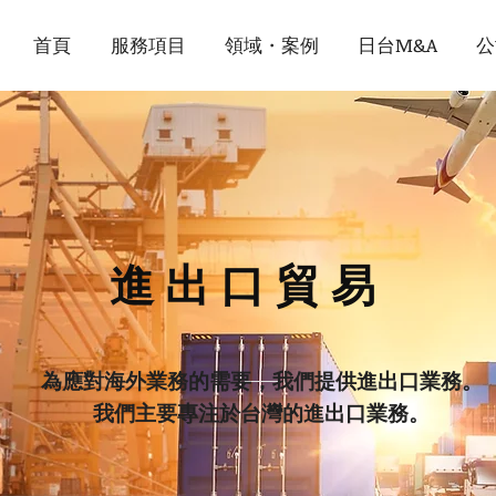
首頁
服務項目
領域・案例
日台M&A
公
進出口貿易
為應對海外業務的需要，我們提供進出口業務。
我們主要專注於台灣的進出口業務。