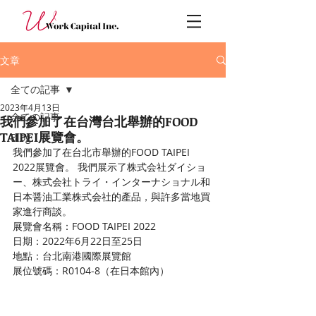
文章
全ての記事
2023年4月13日
全ての記事
我們參加了在台灣台北舉辦的FOOD
TAIPEI展覽會。
Blog
我們參加了在台北市舉辦的FOOD TAIPEI 
2022展覽會。 我們展示了株式会社ダイショ
ー、株式会社トライ・インターナショナル和
日本醤油工業株式会社的產品，與許多當地買
家進行商談。
展覽會名稱：FOOD TAIPEI 2022 
日期：2022年6月22日至25日 
地點：台北南港國際展覽館 
展位號碼：R0104-8（在日本館內）