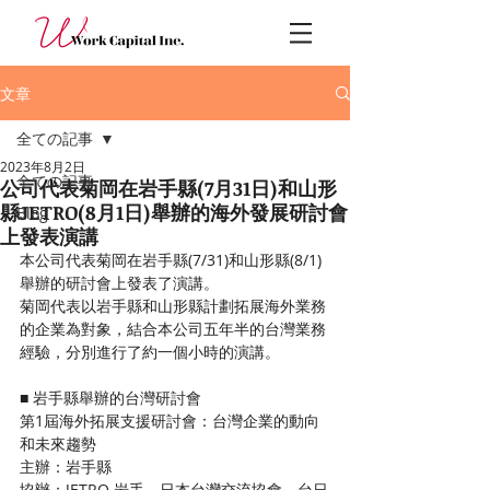
文章
全ての記事
2023年8月2日
全ての記事
公司代表菊岡在岩手縣(7月31日)和山形
縣JETRO(8月1日)舉辦的海外發展研討會
Blog
上發表演講
本公司代表菊岡在岩手縣(7/31)和山形縣(8/1)
舉辦的研討會上發表了演講。
菊岡代表以岩手縣和山形縣計劃拓展海外業務
的企業為對象，結合本公司五年半的台灣業務
經驗，分別進行了約一個小時的演講。
■ 岩手縣舉辦的台灣研討會
第1屆海外拓展支援研討會：台灣企業的動向
和未來趨勢
主辦：岩手縣
協辦：JETRO 岩手、日本台灣交流協會、台日